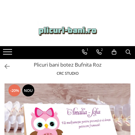
1
2
Plicuri bani botez Bufnita Roz
CRC STUDIO
-20%
NOU