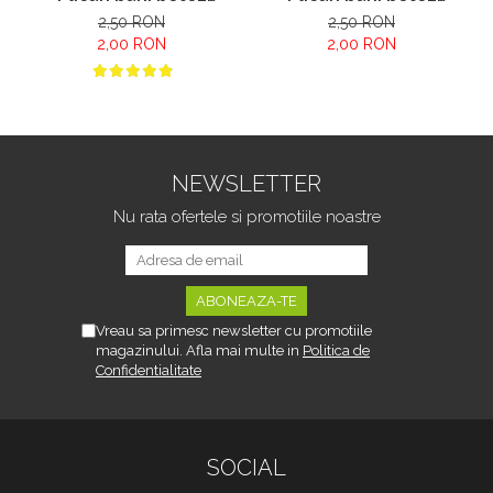
Minnie model 1
Ursulet
2,50 RON
2,50 RON
2,00 RON
2,00 RON
NEWSLETTER
Nu rata ofertele si promotiile noastre
Vreau sa primesc newsletter cu promotiile
magazinului. Afla mai multe in
Politica de
Confidentialitate
SOCIAL