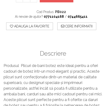
Cod Produs:
PB022
Ai nevoie de ajutor?
0771104168
/
0744665411
ADAUGA LA FAVORITE
CERE INFORMATII
Descriere
Produsul Plicuri de bani botez este ideal pentru a oferi
cadouri de botez într-un mod elegant și practic. Aceste
plicuri sunt confecționate dintr-un material de calitate
superioară, cu designuri speciale și imprimeuri
personalizate, astfel încât să poată fi utilizate pentru a
ambala bani, carduri sau alte mici cadouri pentru cei mici.
Aceste plicuri sunt perfecte pentru a fi oferite ca daruri
de botez sau pentru a fi folosite la petrecerea de botez